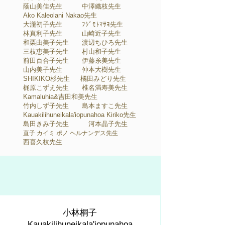
蔭山美佳先生 中澤織枝先生
Ako Kaleolani Nakao先生
大瀧初子先生 ﾌｼﾞﾓﾄﾏｻﾖ先生
林真利子先生 山崎近子先生
和栗由美子先生 渡辺ちひろ先生
三枝恵美子先生 村山和子先生
前田百合子先生 伊藤糸美先生
山内美子先生 仲本大樹先生
SHIKIKO杉先生 橘田みどり先生
梶原こずえ先生 椎名満寿美先生
Kamaluhia&吉田和美先生
竹内しず子先生 島本ますこ先生
Kauakilihuneikala'iopunahoa Kiriko
先生
​島田きみ子先生 河本晶子先生
直子 カイミ ポノ ヘルナンデス先生
西喜久枝先生
小林桐子
Kauakilihuneikala'iopunahoa